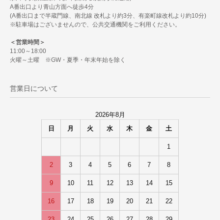
A番出口より青山方面へ徒歩4分
(A番出口まで半蔵門線、南北線 改札より約3分、有楽町線改札より約10分)
※駐車場はございませんので、公共交通機関をご利用ください。
＜営業時間＞
11:00～18:00
火曜～土曜 ※GW・夏季・年末年始を除く
営業日について
2026年8月
日
月
火
水
木
金
土
1
2
3
4
5
6
7
8
9
10
11
12
13
14
15
16
17
18
19
20
21
22
23
24
25
26
27
28
29