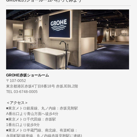
GROHEのショールームへ行ってみよう
GROHE赤坂ショールーム
〒107-0052
東京都港区赤坂4丁目8番18号 赤坂JEBL2階
TEL 03-6748-0005
＜アクセス＞
■東京メトロ銀座線、丸ノ内線：赤坂見附駅
A番出口より青山方面へ徒歩4分
■東京メトロ千代田線：赤坂駅
1番出口より徒歩9分
■東京メトロ半蔵門線、南北線、有楽町線：
永田町駅(銀座線、丸ノ内線赤坂見附駅に連絡)