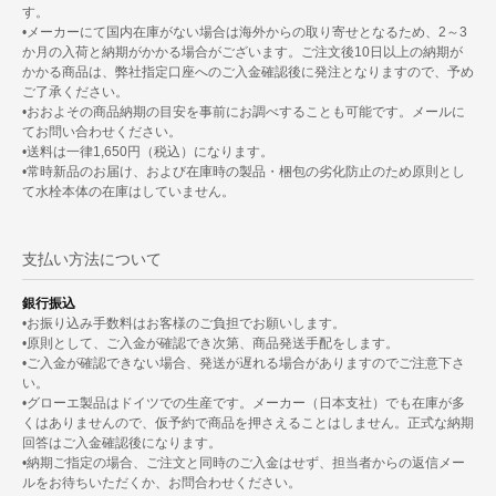
す。
•メーカーにて国内在庫がない場合は海外からの取り寄せとなるため、2～3
か月の入荷と納期がかかる場合がございます。ご注文後10日以上の納期が
かかる商品は、弊社指定口座へのご入金確認後に発注となりますので、予め
ご了承ください。
•おおよその商品納期の目安を事前にお調べすることも可能です。メールに
てお問い合わせください。
•送料は一律1,650円（税込）になります。
•常時新品のお届け、および在庫時の製品・梱包の劣化防止のため原則とし
て水栓本体の在庫はしていません。
支払い方法について
銀行振込
•お振り込み手数料はお客様のご負担でお願いします。
•原則として、ご入金が確認でき次第、商品発送手配をします。
•ご入金が確認できない場合、発送が遅れる場合がありますのでご注意下さ
い。
•グローエ製品はドイツでの生産です。メーカー（日本支社）でも在庫が多
くはありませんので、仮予約で商品を押さえることはしません。正式な納期
回答はご入金確認後になります。
•納期ご指定の場合、ご注文と同時のご入金はせず、担当者からの返信メー
ルをお待ちいただくか、お問合わせください。