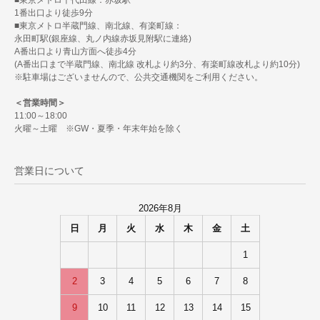
■東京メトロ千代田線：赤坂駅
1番出口より徒歩9分
■東京メトロ半蔵門線、南北線、有楽町線：
永田町駅(銀座線、丸ノ内線赤坂見附駅に連絡)
A番出口より青山方面へ徒歩4分
(A番出口まで半蔵門線、南北線 改札より約3分、有楽町線改札より約10分)
※駐車場はございませんので、公共交通機関をご利用ください。
＜営業時間＞
11:00～18:00
火曜～土曜 ※GW・夏季・年末年始を除く
営業日について
2026年8月
日
月
火
水
木
金
土
1
2
3
4
5
6
7
8
9
10
11
12
13
14
15