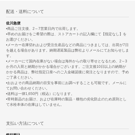
配送・送料について
佐川急便
•商品ご注文後、2～7営業日内で出荷します。
•早めのお届けをご希望の際は、ストアカートの記入欄にて【指定なし】を
お選びください。
•メーカー在庫切れおよび受注生産品などの商品につきましては、出荷が7日
を越える場合があります。納期遅延製品は弊社よりメールにてお知らせしま
す。
•メーカーにて国内在庫がない場合は海外からの取り寄せとなるため、2～3
か月の入荷と納期がかかる場合がございます。ご注文後10日以上の納期が
かかる商品は、弊社指定口座へのご入金確認後に発注となりますので、予め
ご了承ください。
•おおよその商品納期の目安を事前にお調べすることも可能です。メールに
てお問い合わせください。
•送料は一律1,650円（税込）になります。
•常時新品のお届け、および在庫時の製品・梱包の劣化防止のため原則とし
て水栓本体の在庫はしていません。
支払い方法について