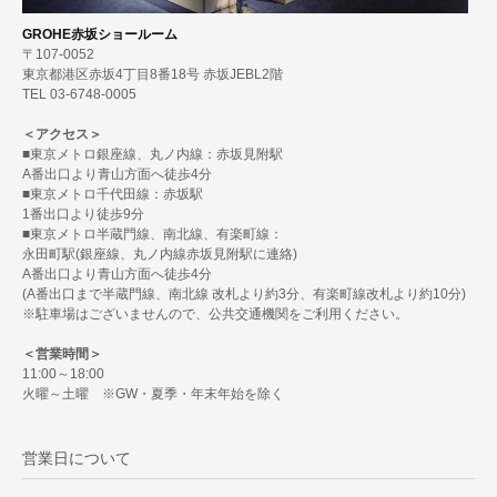
GROHE赤坂ショールーム
〒107-0052
東京都港区赤坂4丁目8番18号 赤坂JEBL2階
TEL 03-6748-0005
＜アクセス＞
■東京メトロ銀座線、丸ノ内線：赤坂見附駅
A番出口より青山方面へ徒歩4分
■東京メトロ千代田線：赤坂駅
1番出口より徒歩9分
■東京メトロ半蔵門線、南北線、有楽町線：
永田町駅(銀座線、丸ノ内線赤坂見附駅に連絡)
A番出口より青山方面へ徒歩4分
(A番出口まで半蔵門線、南北線 改札より約3分、有楽町線改札より約10分)
※駐車場はございませんので、公共交通機関をご利用ください。
＜営業時間＞
11:00～18:00
火曜～土曜 ※GW・夏季・年末年始を除く
営業日について