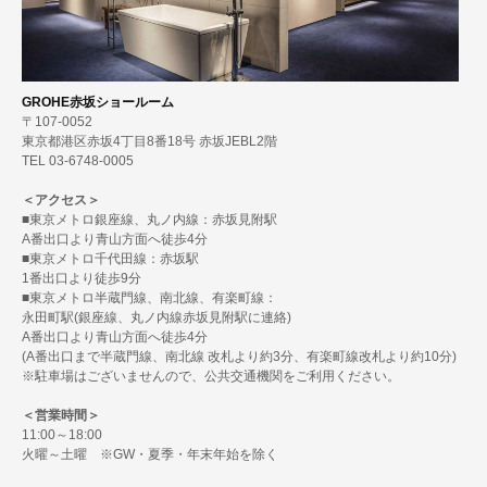
GROHE赤坂ショールーム
〒107-0052
東京都港区赤坂4丁目8番18号 赤坂JEBL2階
TEL 03-6748-0005
＜アクセス＞
■東京メトロ銀座線、丸ノ内線：赤坂見附駅
A番出口より青山方面へ徒歩4分
■東京メトロ千代田線：赤坂駅
1番出口より徒歩9分
■東京メトロ半蔵門線、南北線、有楽町線：
永田町駅(銀座線、丸ノ内線赤坂見附駅に連絡)
A番出口より青山方面へ徒歩4分
(A番出口まで半蔵門線、南北線 改札より約3分、有楽町線改札より約10分)
※駐車場はございませんので、公共交通機関をご利用ください。
＜営業時間＞
11:00～18:00
火曜～土曜 ※GW・夏季・年末年始を除く