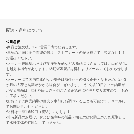
配送・送料について
佐川急便
•商品ご注文後、2～7営業日内で出荷します。
•早めのお届けをご希望の際は、ストアカートの記入欄にて【指定なし】を
お選びください。
•メーカー在庫切れおよび受注生産品などの商品につきましては、出荷が7日
を越える場合があります。納期遅延製品は弊社よりメールにてお知らせしま
す。
•メーカーにて国内在庫がない場合は海外からの取り寄せとなるため、2～3
か月の入荷と納期がかかる場合がございます。ご注文後10日以上の納期が
かかる商品は、弊社指定口座へのご入金確認後に発注となりますので、予め
ご了承ください。
•おおよその商品納期の目安を事前にお調べすることも可能です。メールに
てお問い合わせください。
•送料は一律1,650円（税込）になります。
•常時新品のお届け、および在庫時の製品・梱包の劣化防止のため原則とし
て水栓本体の在庫はしていません。