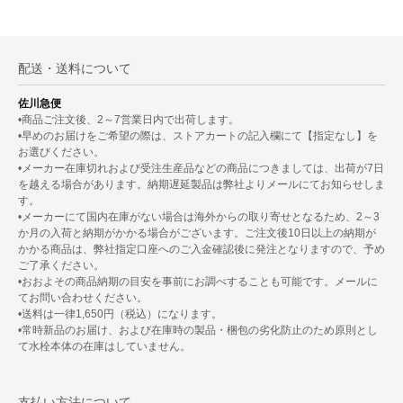
配送・送料について
佐川急便
•商品ご注文後、2～7営業日内で出荷します。
•早めのお届けをご希望の際は、ストアカートの記入欄にて【指定なし】を
お選びください。
•メーカー在庫切れおよび受注生産品などの商品につきましては、出荷が7日
を越える場合があります。納期遅延製品は弊社よりメールにてお知らせしま
す。
•メーカーにて国内在庫がない場合は海外からの取り寄せとなるため、2～3
か月の入荷と納期がかかる場合がございます。ご注文後10日以上の納期が
かかる商品は、弊社指定口座へのご入金確認後に発注となりますので、予め
ご了承ください。
•おおよその商品納期の目安を事前にお調べすることも可能です。メールに
てお問い合わせください。
•送料は一律1,650円（税込）になります。
•常時新品のお届け、および在庫時の製品・梱包の劣化防止のため原則とし
て水栓本体の在庫はしていません。
支払い方法について