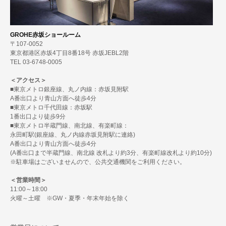
GROHE赤坂ショールーム
〒107-0052
東京都港区赤坂4丁目8番18号 赤坂JEBL2階
TEL 03-6748-0005
＜アクセス＞
■東京メトロ銀座線、丸ノ内線：赤坂見附駅
A番出口より青山方面へ徒歩4分
■東京メトロ千代田線：赤坂駅
1番出口より徒歩9分
■東京メトロ半蔵門線、南北線、有楽町線：
永田町駅(銀座線、丸ノ内線赤坂見附駅に連絡)
A番出口より青山方面へ徒歩4分
(A番出口まで半蔵門線、南北線 改札より約3分、有楽町線改札より約10分)
※駐車場はございませんので、公共交通機関をご利用ください。
＜営業時間＞
11:00～18:00
火曜～土曜 ※GW・夏季・年末年始を除く