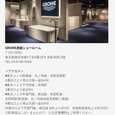
GROHE赤坂ショールーム
〒107-0052
東京都港区赤坂4丁目8番18号 赤坂JEBL2階
TEL 03-6748-0005
＜アクセス＞
■東京メトロ銀座線、丸ノ内線：赤坂見附駅
A番出口より青山方面へ徒歩4分
■東京メトロ千代田線：赤坂駅
1番出口より徒歩9分
■東京メトロ半蔵門線、南北線、有楽町線：
永田町駅(銀座線、丸ノ内線赤坂見附駅に連絡)
A番出口より青山方面へ徒歩4分
(A番出口まで半蔵門線、南北線 改札より約3分、有楽町線改札より約10分)
※駐車場はございませんので、公共交通機関をご利用ください。