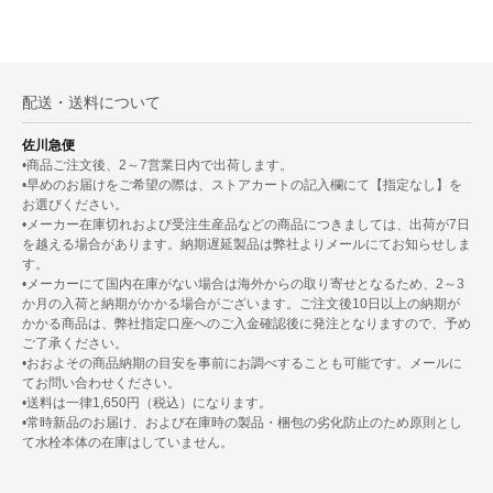
配送・送料について
佐川急便
•商品ご注文後、2～7営業日内で出荷します。
•早めのお届けをご希望の際は、ストアカートの記入欄にて【指定なし】を
お選びください。
•メーカー在庫切れおよび受注生産品などの商品につきましては、出荷が7日
を越える場合があります。納期遅延製品は弊社よりメールにてお知らせしま
す。
•メーカーにて国内在庫がない場合は海外からの取り寄せとなるため、2～3
か月の入荷と納期がかかる場合がございます。ご注文後10日以上の納期が
かかる商品は、弊社指定口座へのご入金確認後に発注となりますので、予め
ご了承ください。
•おおよその商品納期の目安を事前にお調べすることも可能です。メールに
てお問い合わせください。
•送料は一律1,650円（税込）になります。
•常時新品のお届け、および在庫時の製品・梱包の劣化防止のため原則とし
て水栓本体の在庫はしていません。