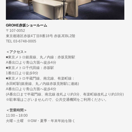
GROHE赤坂ショールーム
〒107-0052
東京都港区赤坂4丁目8番18号 赤坂JEBL2階
TEL 03-6748-0005
＜アクセス＞
■東京メトロ銀座線、丸ノ内線：赤坂見附駅
A番出口より青山方面へ徒歩4分
■東京メトロ千代田線：赤坂駅
1番出口より徒歩9分
■東京メトロ半蔵門線、南北線、有楽町線：
永田町駅(銀座線、丸ノ内線赤坂見附駅に連絡)
A番出口より青山方面へ徒歩4分
(A番出口まで半蔵門線、南北線 改札より約3分、有楽町線改札より約10分)
※駐車場はございませんので、公共交通機関をご利用ください。
＜営業時間＞
11:00～18:00
火曜～土曜 ※GW・夏季・年末年始を除く