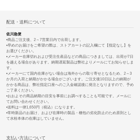
配送・送料について
佐川急便
•商品ご注文後、2～7営業日内で出荷します。
•早めのお届けをご希望の際は、ストアカートの記入欄にて【指定なし】を
お選びください。
•メーカー在庫切れおよび受注生産品などの商品につきましては、出荷が7日
を越える場合があります。納期遅延製品は弊社よりメールにてお知らせしま
す。
•メーカーにて国内在庫がない場合は海外からの取り寄せとなるため、2～3
か月の入荷と納期がかかる場合がございます。ご注文後10日以上の納期が
かかる商品は、弊社指定口座へのご入金確認後に発注となりますので、予め
ご了承ください。
•おおよその商品納期の目安を事前にお調べすることも可能です。メールに
てお問い合わせください。
•送料は一律1,650円（税込）になります。
•常時新品のお届け、および在庫時の製品・梱包の劣化防止のため原則とし
て水栓本体の在庫はしていません。
支払い方法について