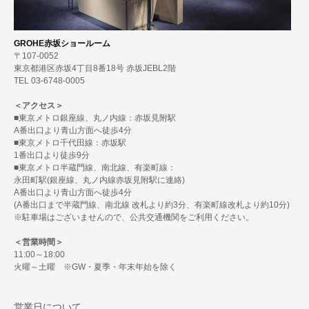
GROHE赤坂ショールーム
〒107-0052
東京都港区赤坂4丁目8番18号 赤坂JEBL2階
TEL 03-6748-0005
＜アクセス＞
■東京メトロ銀座線、丸ノ内線：赤坂見附駅
A番出口より青山方面へ徒歩4分
■東京メトロ千代田線：赤坂駅
1番出口より徒歩9分
■東京メトロ半蔵門線、南北線、有楽町線：
永田町駅(銀座線、丸ノ内線赤坂見附駅に連絡)
A番出口より青山方面へ徒歩4分
(A番出口まで半蔵門線、南北線 改札より約3分、有楽町線改札より約10分)
※駐車場はございませんので、公共交通機関をご利用ください。
＜営業時間＞
11:00～18:00
火曜～土曜 ※GW・夏季・年末年始を除く
営業日について