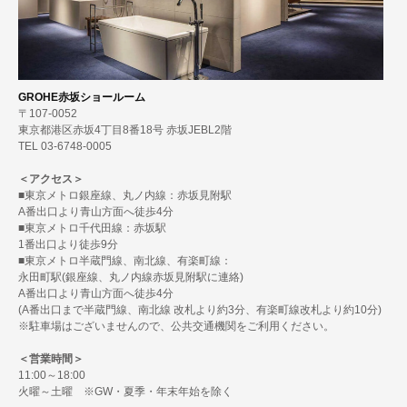
GROHE赤坂ショールーム
〒107-0052
東京都港区赤坂4丁目8番18号 赤坂JEBL2階
TEL 03-6748-0005
＜アクセス＞
■東京メトロ銀座線、丸ノ内線：赤坂見附駅
A番出口より青山方面へ徒歩4分
■東京メトロ千代田線：赤坂駅
1番出口より徒歩9分
■東京メトロ半蔵門線、南北線、有楽町線：
永田町駅(銀座線、丸ノ内線赤坂見附駅に連絡)
A番出口より青山方面へ徒歩4分
(A番出口まで半蔵門線、南北線 改札より約3分、有楽町線改札より約10分)
※駐車場はございませんので、公共交通機関をご利用ください。
＜営業時間＞
11:00～18:00
火曜～土曜 ※GW・夏季・年末年始を除く