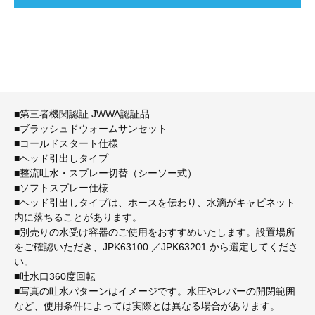
■第三者機関認証:JWWA認証品
■ブラッシュドウォームサンセット
■コールドスタート仕様
■ヘッド引出しタイプ
■整流吐水・スプレー切替（シーソー式）
■ソフトスプレー仕様
■ヘッド引出しタイプは、ホースを伝わり、水滴がキャビネット
内に落ちることがあります。
■別売りの水受け容器のご使用をおすすめいたします。設置場所
をご確認いただき、JPK63100 ／JPK63201 から選定してくださ
い。
■吐水口360度回転
■写真の吐水パターンはイメージです。水圧やレバーの開閉範囲
など、使用条件によっては実際とは異なる場合があります。