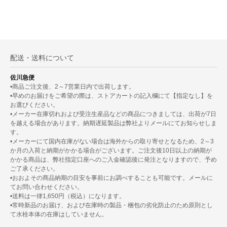
配送・送料について
佐川急便
•商品ご注文後、2～7営業日内で出荷します。
•早めのお届けをご希望の際は、ストアカートの記入欄にて【指定なし】を
お選びください。
•メーカー在庫切れおよび受注生産品などの商品につきましては、出荷が7日
を越える場合があります。納期遅延製品は弊社よりメールにてお知らせしま
す。
•メーカーにて国内在庫がない場合は海外からの取り寄せとなるため、2～3
か月の入荷と納期がかかる場合がございます。ご注文後10日以上の納期が
かかる商品は、弊社指定口座へのご入金確認後に発注となりますので、予め
ご了承ください。
•おおよその商品納期の目安を事前にお調べすることも可能です。メールに
てお問い合わせください。
•送料は一律1,650円（税込）になります。
•常時新品のお届け、および在庫時の製品・梱包の劣化防止のため原則とし
て水栓本体の在庫はしていません。