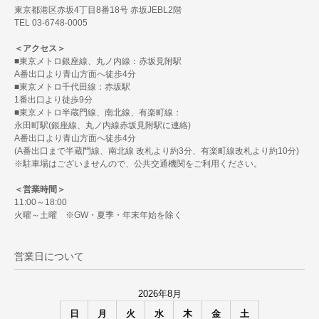
東京都港区赤坂4丁目8番18号 赤坂JEBL2階
TEL 03-6748-0005
＜アクセス＞
■東京メトロ銀座線、丸ノ内線：赤坂見附駅
A番出口より青山方面へ徒歩4分
■東京メトロ千代田線：赤坂駅
1番出口より徒歩9分
■東京メトロ半蔵門線、南北線、有楽町線：
永田町駅(銀座線、丸ノ内線赤坂見附駅に連絡)
A番出口より青山方面へ徒歩4分
(A番出口まで半蔵門線、南北線 改札より約3分、有楽町線改札より約10分)
※駐車場はございませんので、公共交通機関をご利用ください。
＜営業時間＞
11:00～18:00
火曜～土曜 ※GW・夏季・年末年始を除く
営業日について
2026年8月
日
月
火
水
木
金
土