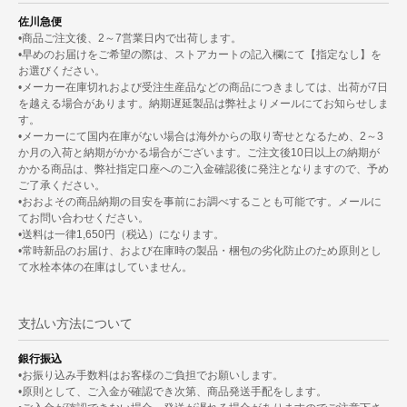
佐川急便
•商品ご注文後、2～7営業日内で出荷します。
•早めのお届けをご希望の際は、ストアカートの記入欄にて【指定なし】を
お選びください。
•メーカー在庫切れおよび受注生産品などの商品につきましては、出荷が7日
を越える場合があります。納期遅延製品は弊社よりメールにてお知らせしま
す。
•メーカーにて国内在庫がない場合は海外からの取り寄せとなるため、2～3
か月の入荷と納期がかかる場合がございます。ご注文後10日以上の納期が
かかる商品は、弊社指定口座へのご入金確認後に発注となりますので、予め
ご了承ください。
•おおよその商品納期の目安を事前にお調べすることも可能です。メールに
てお問い合わせください。
•送料は一律1,650円（税込）になります。
•常時新品のお届け、および在庫時の製品・梱包の劣化防止のため原則とし
て水栓本体の在庫はしていません。
支払い方法について
銀行振込
•お振り込み手数料はお客様のご負担でお願いします。
•原則として、ご入金が確認でき次第、商品発送手配をします。