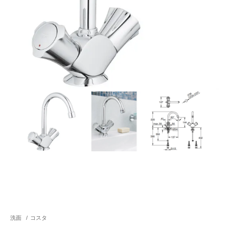
洗面
/
コスタ