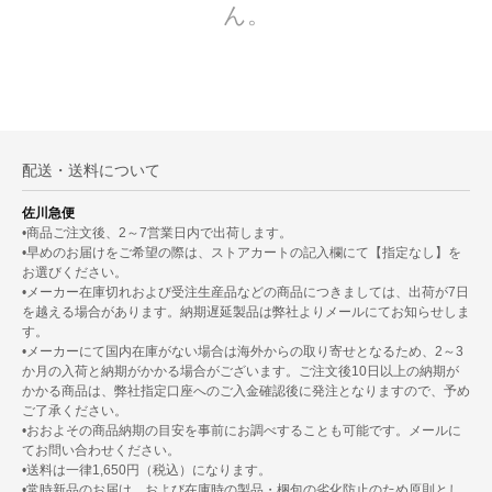
ん。
配送・送料について
佐川急便
•商品ご注文後、2～7営業日内で出荷します。
•早めのお届けをご希望の際は、ストアカートの記入欄にて【指定なし】を
お選びください。
•メーカー在庫切れおよび受注生産品などの商品につきましては、出荷が7日
を越える場合があります。納期遅延製品は弊社よりメールにてお知らせしま
す。
•メーカーにて国内在庫がない場合は海外からの取り寄せとなるため、2～3
か月の入荷と納期がかかる場合がございます。ご注文後10日以上の納期が
かかる商品は、弊社指定口座へのご入金確認後に発注となりますので、予め
ご了承ください。
•おおよその商品納期の目安を事前にお調べすることも可能です。メールに
てお問い合わせください。
•送料は一律1,650円（税込）になります。
•常時新品のお届け、および在庫時の製品・梱包の劣化防止のため原則とし