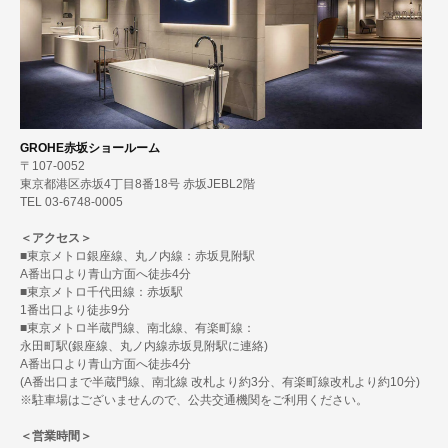
GROHE赤坂ショールーム
〒107-0052
東京都港区赤坂4丁目8番18号 赤坂JEBL2階
TEL 03-6748-0005
＜アクセス＞
■東京メトロ銀座線、丸ノ内線：赤坂見附駅
A番出口より青山方面へ徒歩4分
■東京メトロ千代田線：赤坂駅
1番出口より徒歩9分
■東京メトロ半蔵門線、南北線、有楽町線：
永田町駅(銀座線、丸ノ内線赤坂見附駅に連絡)
A番出口より青山方面へ徒歩4分
(A番出口まで半蔵門線、南北線 改札より約3分、有楽町線改札より約10分)
※駐車場はございませんので、公共交通機関をご利用ください。
＜営業時間＞