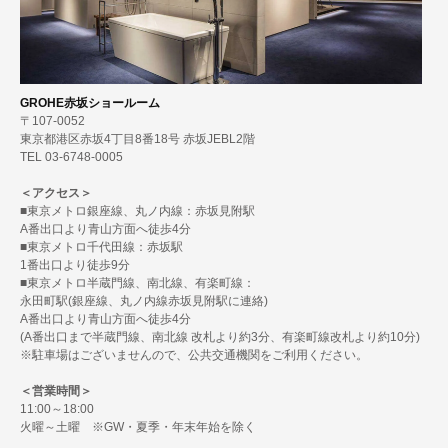
GROHE赤坂ショールーム
〒107-0052
東京都港区赤坂4丁目8番18号 赤坂JEBL2階
TEL 03-6748-0005
＜アクセス＞
■東京メトロ銀座線、丸ノ内線：赤坂見附駅
A番出口より青山方面へ徒歩4分
■東京メトロ千代田線：赤坂駅
1番出口より徒歩9分
■東京メトロ半蔵門線、南北線、有楽町線：
永田町駅(銀座線、丸ノ内線赤坂見附駅に連絡)
A番出口より青山方面へ徒歩4分
(A番出口まで半蔵門線、南北線 改札より約3分、有楽町線改札より約10分)
※駐車場はございませんので、公共交通機関をご利用ください。
＜営業時間＞
11:00～18:00
火曜～土曜 ※GW・夏季・年末年始を除く