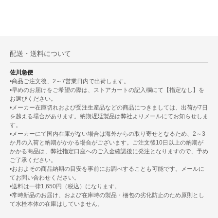
配送・送料について
佐川急便
•商品ご注文後、2～7営業日内で出荷します。
•早めのお届けをご希望の際は、ストアカートの記入欄にて【指定なし】を
お選びください。
•メーカー在庫切れおよび受注生産品などの商品につきましては、出荷が7日
を越える場合があります。納期遅延製品は弊社よりメールにてお知らせしま
す。
•メーカーにて国内在庫がない場合は海外からの取り寄せとなるため、2～3
か月の入荷と納期がかかる場合がございます。ご注文後10日以上の納期が
かかる商品は、弊社指定口座へのご入金確認後に発注となりますので、予め
ご了承ください。
•おおよその商品納期の目安を事前にお調べすることも可能です。メールに
てお問い合わせください。
•送料は一律1,650円（税込）になります。
•常時新品のお届け、および在庫時の製品・梱包の劣化防止のため原則とし
て水栓本体の在庫はしていません。